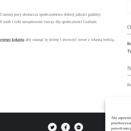
tamtej pory dostarcza społeczeństwu dobrej jakości gadżety.
 osób i robi niesamowite rzeczy dla społeczności Gotham.
O
wojego kokpitu
aby usunąć tę stronę i stworzyć nowe z własną treścią.
Ro
Ty
N
Br
Aby zapewnić j
przechowywani
pozwoli nam p