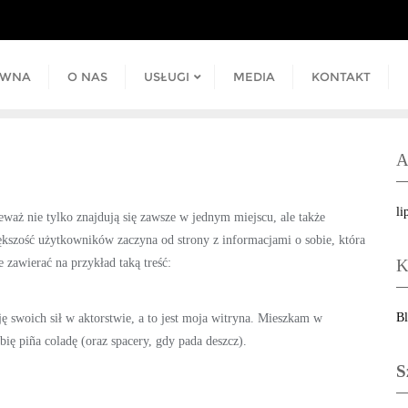
ÓWNA
O NAS
USŁUGI
MEDIA
KONTAKT
A
li
eważ nie tylko znajdują się zawsze w jednym miejscu, ale także
kszość użytkowników zaczyna od strony z informacjami o sobie, która
 zawierać na przykład taką treść:
K
B
 swoich sił w aktorstwie, a to jest moja witryna. Mieszkam w
ię piña coladę (oraz spacery, gdy pada deszcz).
S