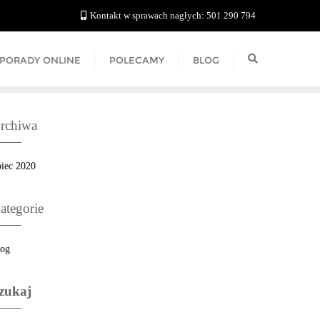
Kontakt w sprawach nagłych: 501 290 794
PORADY ONLINE
POLECAMY
BLOG
rchiwa
piec 2020
ategorie
log
zukaj