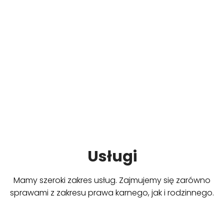
Kancelaria oferuje również pomoc na etapie
postępowanie wykonawczego (ubieganie się o
warunkowe przedterminowe zwolnienie z odbycia
reszty kary pozbawienia wolności, odroczenie lub
przerwa w wykonaniu kary pozbawienia wolności).
Usługi
Mamy szeroki zakres usług. Zajmujemy się zarówno
sprawami z zakresu prawa karnego, jak i rodzinnego.